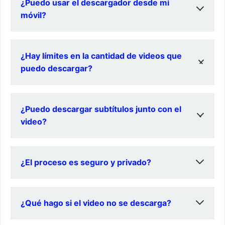
¿Puedo usar el descargador desde mi
móvil?
Sí, muchos son compatibles con dispositivos móviles
¿Hay límites en la cantidad de videos que
puedo descargar?
Normalmente no hay límites, pero verifica las políticas
¿Puedo descargar subtítulos junto con el
del sitio específico
video?
Algunos descargadores ofrecen esta opción; verifica
¿El proceso es seguro y privado?
las características antes
La mayoría son seguros; asegúrate de usar sitios
¿Qué hago si el video no se descarga?
confiables como snapfrom.app