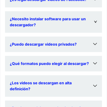
Depende del contenido; siempre verifica los derechos
¿Necesito instalar software para usar un
del autor antes de descargar.
descargador?
No necesariamente; muchos descargadores son
¿Puedo descargar videos privados?
herramientas en línea
No, solo puedes descargar videos públicos o aquellos
¿Qué formatos puedo elegir al descargar?
que compartan contigo
Generalmente MP4, AVI y MOV son las opciones más
¿Los videos se descargan en alta
comunes
definición?
Sí, muchos ofrecen opciones para descargar en HD