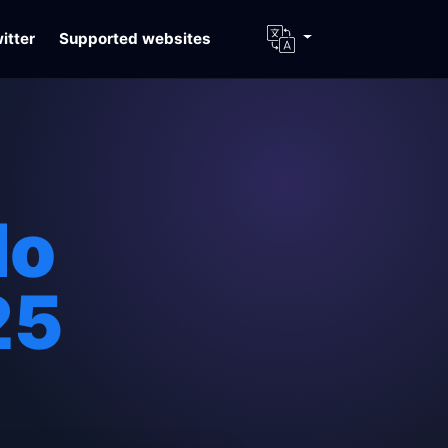
itter
Supported websites
do
25