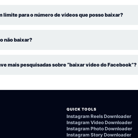
 qualquer conta pública no Facebook.
 limite para o número de vídeos que posso baixar?
r sem limitações.
eo não baixar?
tá correto ou se o vídeo está disponível publicamente no Facebook.
ave mais pesquisadas sobre “baixar video do Facebook”?
“baixar video do Facebook”, “como baixar video do Facebook”, “site
ebook”, “baixar vídeos em mp4 do Facebook”, “baixar video do Faceb
QUICK TOOLS
Instagram Reels Downloader
Instagram Video Downloader
Instagram Photo Downloader
Instagram Story Downloader