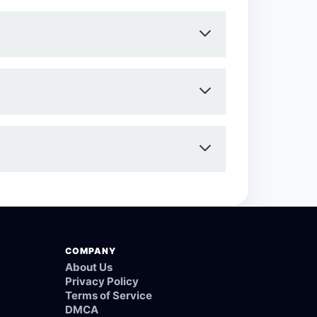
 para baixar video do Facebook”, “baixar
ook para celular”, e “baixar vídeos de
COMPANY
About Us
Privacy Policy
Terms of Service
DMCA