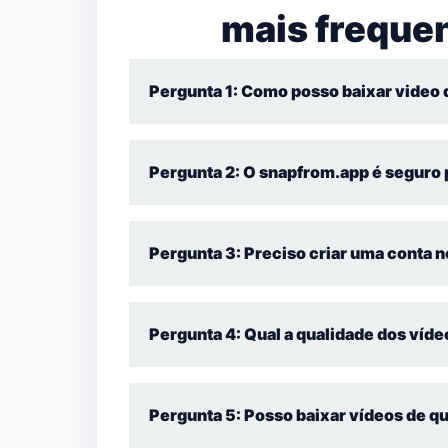
mais frequen
Pergunta 1: Como posso baixar video 
Para baixar video do Facebook no celular, ba
Pergunta 2: O snapfrom.app é seguro 
Sim, o snapfrom.app é seguro e livre de vír
Pergunta 3: Preciso criar uma conta 
Não, você pode baixar vídeos diretamente s
Pergunta 4: Qual a qualidade dos víd
O snapfrom.app oferece vídeos em alta quali
Pergunta 5: Posso baixar vídeos de q