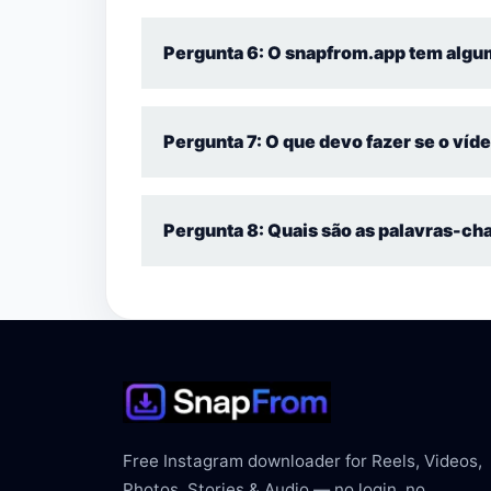
Sim, o snapfrom.app funciona para vídeos de
Pergunta 6: O snapfrom.app tem algum
Não, você pode baixar quantos vídeos deseja
Pergunta 7: O que devo fazer se o víd
Se o vídeo não baixar, verifique se o link es
Pergunta 8: Quais são as palavras-ch
As palavras-chave mais pesquisadas incluem: 
vídeo Facebook grátis”, “baixar vídeo HD Fac
páginas do Facebook”.
Free Instagram downloader for Reels, Videos,
Photos, Stories & Audio — no login, no