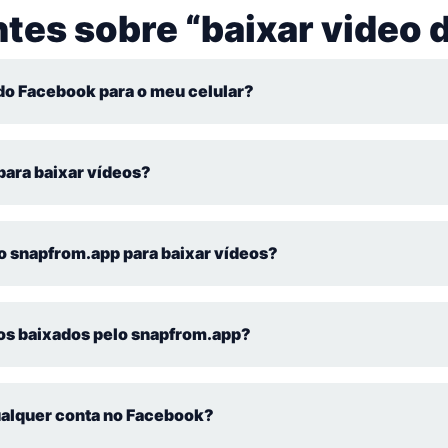
tes sobre “baixar video
do Facebook para o meu celular?
sta acessar o snapfrom.app e colar o link do vídeo na plataforma.
para baixar vídeos?
us. Você pode usá-lo sem preocupações.
no snapfrom.app para baixar vídeos?
em criar uma conta no snapfrom.app.
eos baixados pelo snapfrom.app?
dade, até 1080p, dependendo da qualidade original do vídeo no Fa
ualquer conta no Facebook?