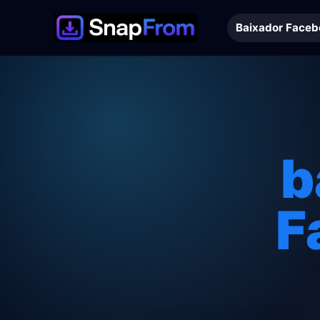
Baixador Faceb
b
F