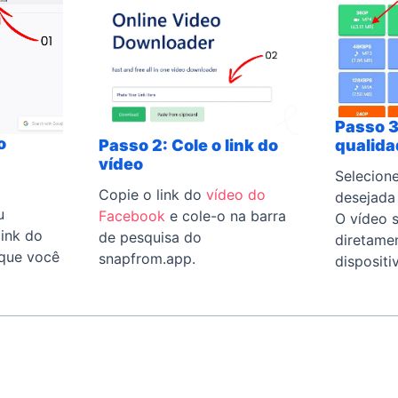
Passo 3
o
qualida
Passo 2: Cole o link do
vídeo
Selecion
Copie o link do
vídeo do
desejada 
u
Facebook
e cole-o na barra
O vídeo 
link do
de pesquisa do
diretame
que você
snapfrom.app.
dispositi