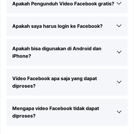
Apakah Pengunduh Video Facebook gratis?
Ya. SnapFrom dapat digunakan secara gratis untuk
Apakah saya harus login ke Facebook?
memproses tautan video Facebook yang didukung.
Tidak. Anda tidak perlu login untuk menggunakan
Apakah bisa digunakan di Android dan
downloader ini pada tautan Facebook publik yang
didukung.
iPhone?
Ya. SnapFrom bekerja melalui browser sehingga dapat
Video Facebook apa saja yang dapat
digunakan di Android, iPhone, tablet, laptop, dan
komputer.
diproses?
Downloader mendukung video Facebook publik, Reels,
Mengapa video Facebook tidak dapat
dan video dari halaman yang dapat diakses.
diproses?
Pastikan tautan Facebook benar, video masih tersedia,