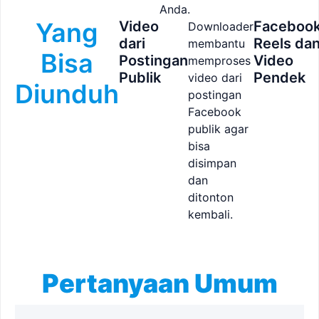
Anda.
Yang
Video
Faceboo
Downloader
dari
Reels da
membantu
Bisa
Postingan
Video
memproses
Publik
Pendek
video dari
Diunduh
postingan
Facebook
publik agar
bisa
disimpan
dan
ditonton
kembali.
Pertanyaan Umum