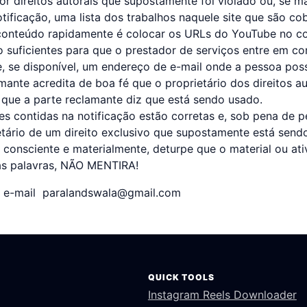
or direitos autorais que supostamente foi violado ou, se m
tificação, uma lista dos trabalhos naquele site que são co
 conteúdo rapidamente é colocar os URLs do YouTube no co
 suficientes para que o prestador de serviços entre em c
, se disponível, um endereço de e-mail onde a pessoa pos
nte acredita de boa fé que o proprietário dos direitos aut
 que a parte reclamante diz que está sendo usado.
 contidas na notificação estão corretas e, sob pena de pe
tário de um direito exclusivo que supostamente está send
 consciente e materialmente, deturpe que o material ou ati
as palavras, NÃO MENTIRA!
r e-mail
paralandswala@gmail.com
QUICK TOOLS
Instagram Reels Downloader