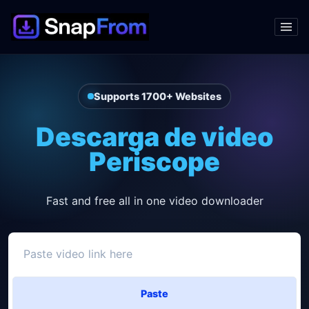
Supports 1700+ Websites
Descarga de video
Periscope
Fast and free all in one video downloader
Paste