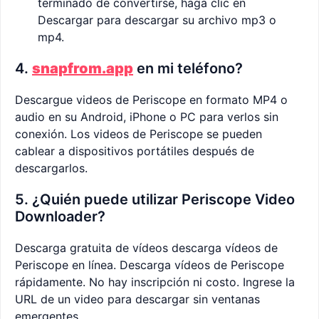
terminado de convertirse, haga clic en
Descargar para descargar su archivo mp3 o
mp4.
4.
snapfrom.app
en mi teléfono?
Descargue videos de Periscope en formato MP4 o
audio en su Android, iPhone o PC para verlos sin
conexión. Los videos de Periscope se pueden
cablear a dispositivos portátiles después de
descargarlos.
5. ¿Quién puede utilizar Periscope Video
Downloader?
Descarga gratuita de vídeos descarga vídeos de
Periscope en línea. Descarga vídeos de Periscope
rápidamente. No hay inscripción ni costo. Ingrese la
URL de un video para descargar sin ventanas
emergentes.