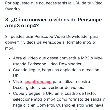
Por supuesto que no, necesitarás la URL de tu vídeo
favorito.
3. ¿Cómo convierto vídeos de Periscope
a mp3 o mp4?
Sí, puedes usar Periscope Video Downloader para
convertir videos de Periscope al formato mp3 o
mp4.
Abra el video que desea convertir a MP3 o Mp4
usando Periscope video Downloader.
Cuando llegue, haga una copia de la dirección
URL.
Visite
snapfrom.app
para utilizar nuestro
Descargador y convertidor de videos.
Copie y pegue la URL en el cuadro de texto,
seleccione mp3 o mp4 como formato de salida y
haga clic en Convertir. Cuando el sitio web haya