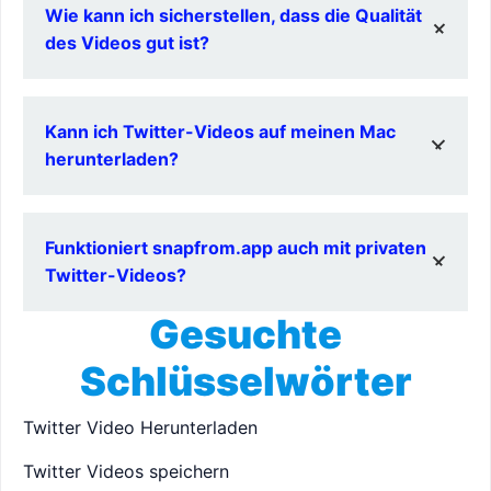
Wie kann ich sicherstellen, dass die Qualität
für die Dateigröße.
des Videos gut ist?
snapfrom.app bietet verschiedene Qualitätsoptionen
Kann ich Twitter-Videos auf meinen Mac
an, sodass Sie die beste auswählen können.
herunterladen?
Ja, snapfrom.app funktioniert auf Macs genauso wie
Funktioniert snapfrom.app auch mit privaten
auf PCs und Smartphones.
Twitter-Videos?
Gesuchte
Nein, snapfrom.app kann keine privaten oder
geschützten Twitter-Videos herunterladen.
Schlüsselwörter
Twitter Video Herunterladen
Twitter Videos speichern