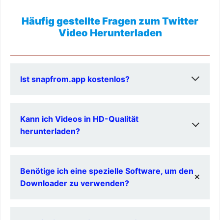
Häufig gestellte Fragen zum Twitter
Video Herunterladen
Ist snapfrom.app kostenlos?
Ja, snapfrom.app bietet den Service komplett
Kann ich Videos in HD-Qualität
kostenlos an.
herunterladen?
Ja, snapfrom.app ermöglicht das Herunterladen von
Benötige ich eine spezielle Software, um den
Videos in verschiedenen Auflösungen, einschließlich HD.
Downloader zu verwenden?
Nein, snapfrom.app ist web-basiert und erfordert keine