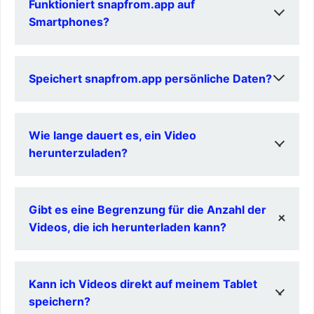
Funktioniert snapfrom.app auf
Installation von Software.
Smartphones?
Ja, die Webseite ist mit allen gängigen Mobilgeräten
Speichert snapfrom.app persönliche Daten?
kompatibel.
Nein, snapfrom.app speichert keine persönlichen Daten
Wie lange dauert es, ein Video
oder heruntergeladenen Inhalte.
herunterzuladen?
Dies hängt von der Videogröße und Ihrer
Gibt es eine Begrenzung für die Anzahl der
Internetverbindung ab, aber snapfrom.app ist für
schnelle Downloads optimiert.
Videos, die ich herunterladen kann?
Nein, Sie können so viele Videos herunterladen, wie Sie
Kann ich Videos direkt auf meinem Tablet
möchten.
speichern?