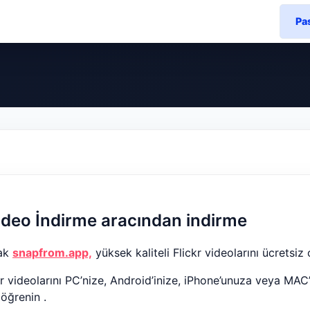
Pa
 video İndirme aracından indirme
cak
snapfrom.app,
yüksek kaliteli Flickr videolarını ücretsiz 
ckr videolarını PC’nize, Android’inize, iPhone’unuza veya MAC’
 öğrenin .