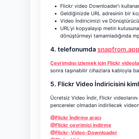
Flickr video Downloader’ı kullan
Geldiğinizde URL adresinin bir kop
Video İndiricimizi ve Dönüştürüc
URL’yi kopyalayıp metin kutusuna 
dönüştürmeyi tamamladığında mp3 
4. telefonumda
snapfrom.app
Çevrimdışı izlemek için Flickr videola
sonra taşınabilir cihazlara kabloyla ba
5. Flickr Video İndiricisini kim
Ücretsiz Video İndir, Flickr videolarını 
pencereler olmadan indirilecek videonu
@Flickr İndirme aracı
@Flickr çevrimiçi indirme
@Flickr-Video-Downloader