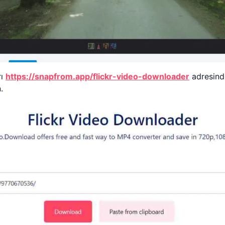
rı
https://snapfrom.app/flickr-video-downloader
adresinde
.