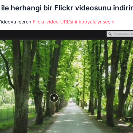
le herhangi bir Flickr videosunu indiri
Videoyu içeren
Flickr video URL’sini kopyala’yı seçin.