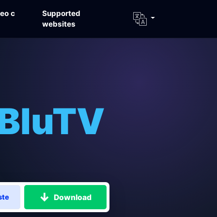
ео с
Supported
websites
 BluTV
Download
ste