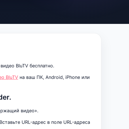
видео BluTV бесплатно.
ео BluTV
на ваш ПК, Android, iPhone или
er.
ержащий видео».
& Вставьте URL-адрес в поле URL-адреса