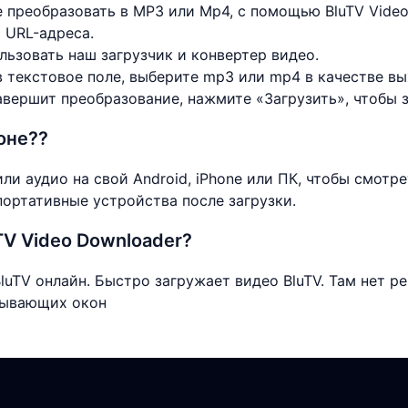
е преобразовать в MP3 или Mp4, с помощью BluTV Video
 URL-адреса.
льзовать наш загрузчик и конвертер видео.
в текстовое поле, выберите mp3 или mp4 в качестве в
авершит преобразование, нажмите «Загрузить», чтобы 
оне??
или аудио на свой Android, iPhone или ПК, чтобы смот
портативные устройства после загрузки.
TV Video Downloader?
luTV онлайн. Быстро загружает видео BluTV. Там нет р
плывающих окон