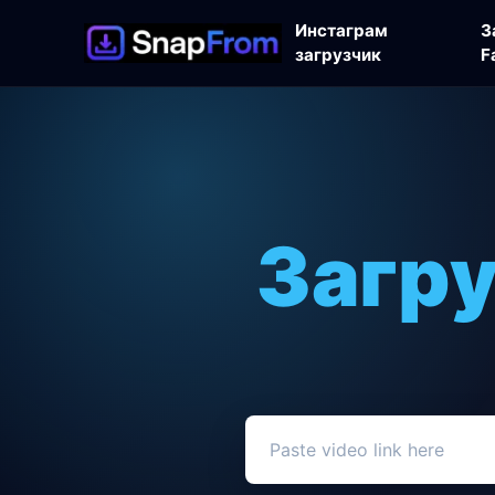
Инстаграм
З
загрузчик
F
Загру