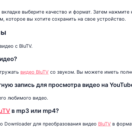
 вкладке выберите качество и формат. Затем нажмите
, которое вы хотите сохранить на свое устройство.
сы
идео с BluTV.
видео?
агружать
видео BluTV
со звуком. Вы можете иметь полно
тную запись для просмотра видео на YouTub
его любимого видео.
luTV
в mp3 или mp4?
o Downloader для преобразования видео
BluTV
в форма